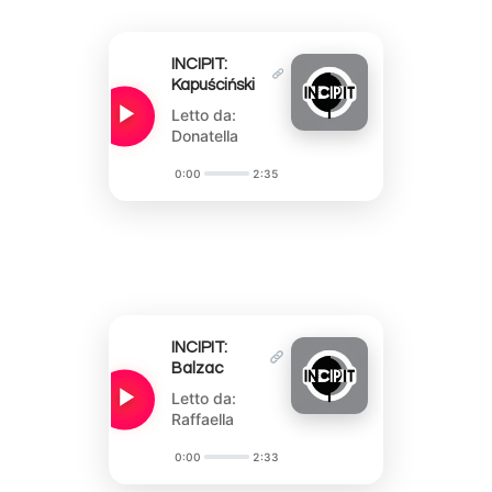
INCIPIT:
Kapuściński
Letto da:
Donatella
0:00
2:35
Audio
Player
INCIPIT:
Balzac
Letto da:
Raffaella
0:00
2:33