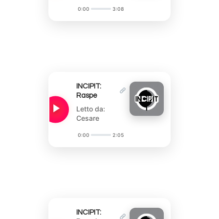
0:00
3:08
Audio
Player
INCIPIT:
Raspe
Letto da:
Cesare
0:00
2:05
Audio
Player
INCIPIT: