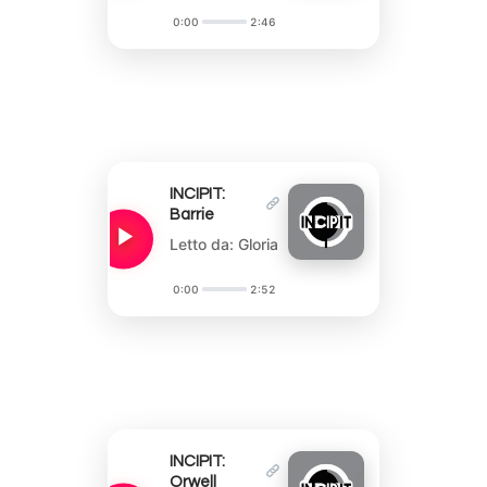
0:00
2:46
Audio
Player
INCIPIT:
Barrie
Letto da: Gloria
0:00
2:52
Audio
Player
INCIPIT:
Orwell