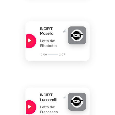
Player
INCIPIT:
Masella
Letto da:
Elisabetta
0:00
2:07
Audio
Player
INCIPIT:
Luccarelli
Letto da:
Francesco