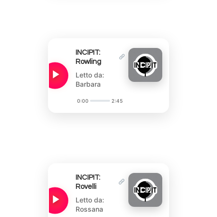
Player
INCIPIT:
Rowling
Letto da:
Barbara
0:00
2:45
Audio
Player
INCIPIT:
Rovelli
Letto da:
Rossana