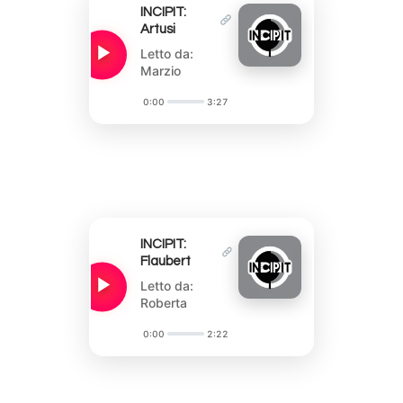
INCIPIT:
Artusi
Letto da:
Marzio
0:00
3:27
Audio
Player
INCIPIT:
Flaubert
Letto da:
Roberta
0:00
2:22
Audio
Player