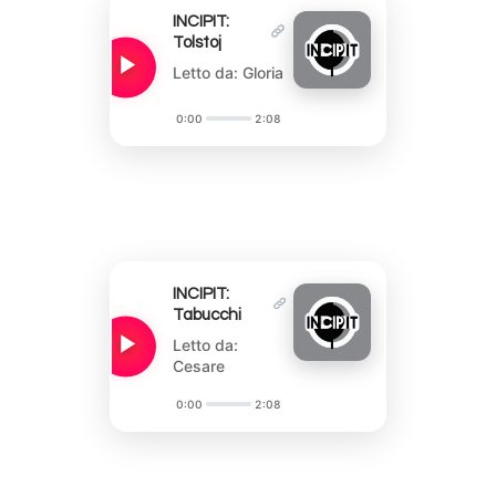
INCIPIT:
Tolstoj
Letto da: Gloria
0:00
2:08
Audio
Player
INCIPIT:
Tabucchi
Letto da:
Cesare
0:00
2:08
Audio
Player