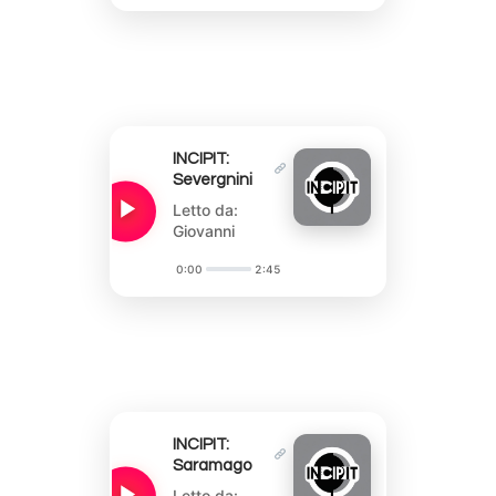
Audio
Player
INCIPIT:
Severgnini
Letto da:
Giovanni
0:00
2:45
Audio
Player
INCIPIT:
Saramago
Letto da: