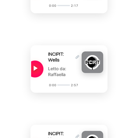
0:00
2:17
Audio
Player
INCIPIT:
Wells
Letto da:
Raffaella
0:00
2:57
Audio
Player
INCIPIT: