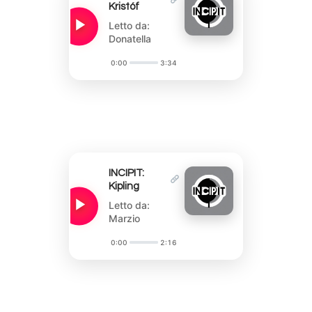
Kristóf
Letto da:
Donatella
0:00
3:34
Audio
Player
INCIPIT:
Kipling
Letto da:
Marzio
0:00
2:16
Audio
Player