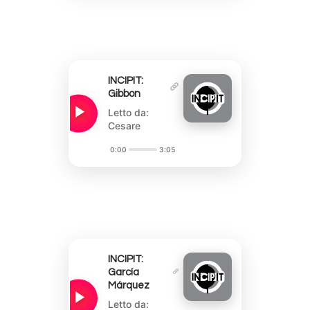
Player
INCIPIT:
Gibbon
Letto da:
Cesare
0:00
3:05
Audio
Player
INCIPIT:
García
Márquez
Letto da: