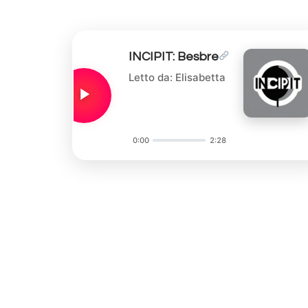
INCIPIT: Besbre
Letto da: Elisabetta
0:00
2:28
Audio
Player