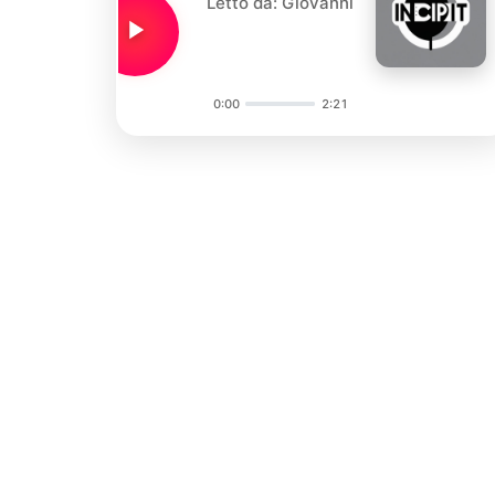
Letto da: Giovanni
0:00
2:21
Audio
Player