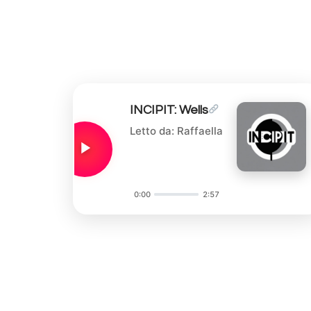
INCIPIT: Wells
Letto da: Raffaella
0:00
2:57
Audio
Player