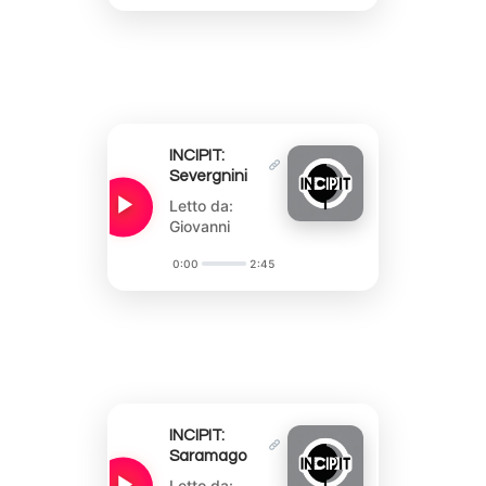
Audio
Player
INCIPIT:
Severgnini
Letto da:
Giovanni
0:00
2:45
Audio
Player
INCIPIT:
Saramago
Letto da: