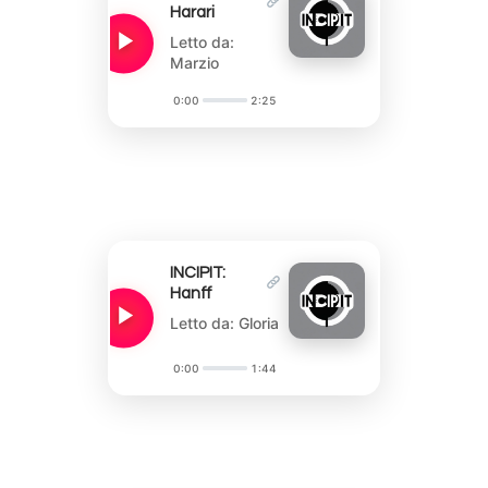
Harari
Letto da:
Marzio
0:00
2:25
Audio
Player
INCIPIT:
Hanff
Letto da: Gloria
0:00
1:44
Audio
Player