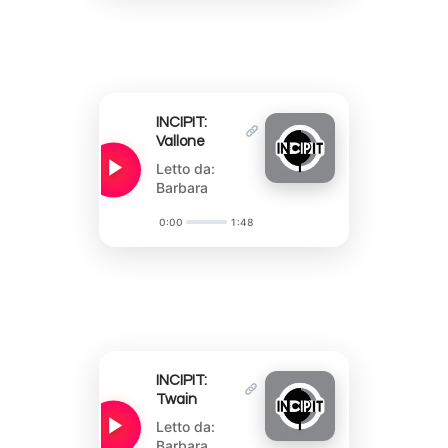
Player
INCIPIT:
Vallone
Letto da:
Barbara
0:00
1:48
Audio
Player
INCIPIT:
Twain
Letto da:
Barbara