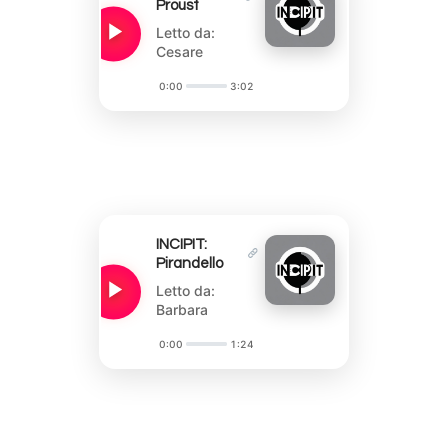
Proust
Letto da:
Cesare
0:00
3:02
Audio
Player
INCIPIT:
Pirandello
Letto da:
Barbara
0:00
1:24
Audio
Player