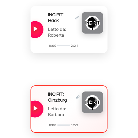
INCIPIT:
Hack
Letto da:
Roberta
0:00
2:21
Audio
Player
INCIPIT:
Ginzburg
Letto da:
Barbara
0:00
1:53
Audio