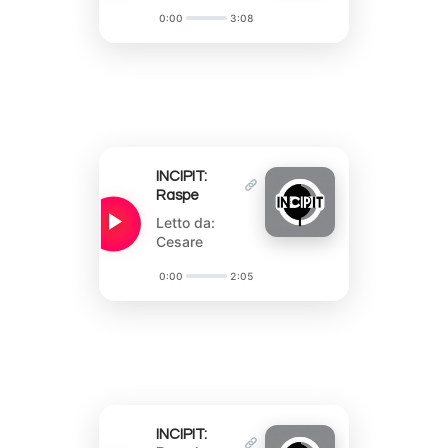
0:00
3:08
Audio
Player
INCIPIT:
Raspe
Letto da:
Cesare
0:00
2:05
Audio
Player
INCIPIT: