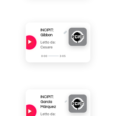
Player
INCIPIT:
Gibbon
Letto da:
Cesare
0:00
3:05
Audio
Player
INCIPIT:
García
Márquez
Letto da: