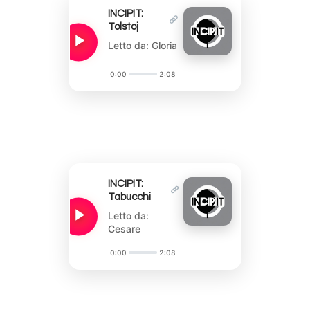
INCIPIT:
Tolstoj
Letto da: Gloria
0:00
2:08
Audio
Player
INCIPIT:
Tabucchi
Letto da:
Cesare
0:00
2:08
Audio
Player