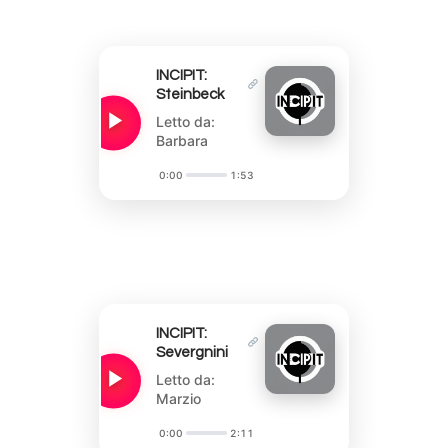
INCIPIT:
Steinbeck
Letto da:
Barbara
0:00
1:53
Audio
Player
INCIPIT:
Severgnini
Letto da:
Marzio
0:00
2:11