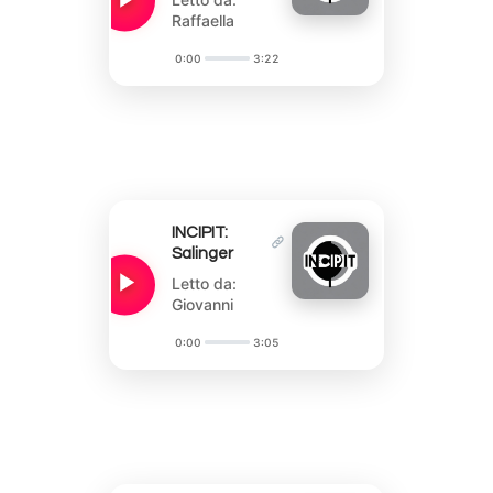
Raffaella
0:00
3:22
Audio
Player
INCIPIT:
Salinger
Letto da:
Giovanni
0:00
3:05
Audio
Player