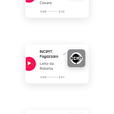
Cesare
0:00
2:22
Audio
Player
INCIPIT:
Fogazzaro
Letto da:
Roberta
0:00
3:51
Audio
Player