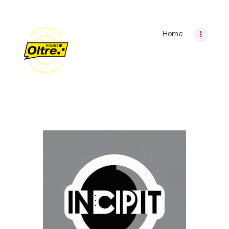
Home
Home
Archivio programmi
Palinsesto
Chi siamo
Contatti
Privacy Policy