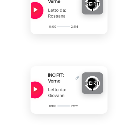
Verne
Letto da:
Rossana
0:00
2:54
Audio
Player
INCIPIT:
Verne
Letto da:
Giovanni
0:00
2:22
Audio
Player