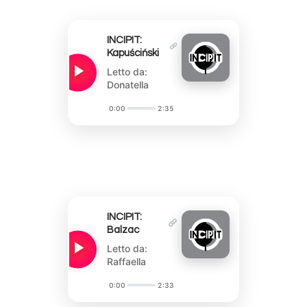
INCIPIT:
Kapuściński
Letto da:
Donatella
0:00
2:35
Audio
Player
INCIPIT:
Balzac
Letto da:
Raffaella
0:00
2:33