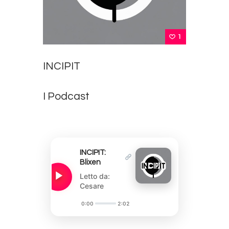
1
INCIPIT
I Podcast
INCIPIT:
Blixen
Letto da:
Cesare
0:00
2:02
Audio