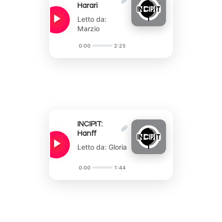
Harari
Letto da:
Marzio
0:00
2:25
Audio
Player
INCIPIT:
Hanff
Letto da: Gloria
0:00
1:44
Audio
Player