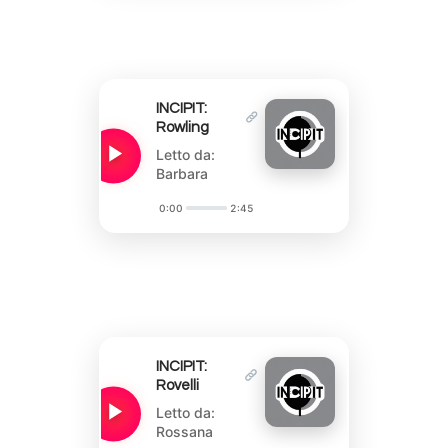
Player
INCIPIT:
Rowling
Letto da:
Barbara
0:00
2:45
Audio
Player
INCIPIT:
Rovelli
Letto da:
Rossana