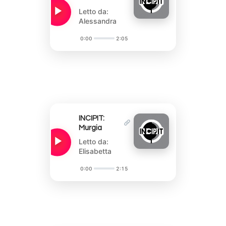
Letto da:
Alessandra
0:00
2:05
Audio
Player
INCIPIT:
Murgia
Letto da:
Elisabetta
0:00
2:15
Audio
Player