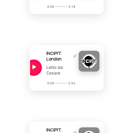
0:00
3:19
Audio
Player
INCIPIT:
London
Letto da:
Cesare
0:00
2:52
Audio
Player
INCIPIT: