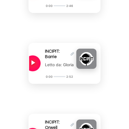
0:00
2:46
Audio
Player
INCIPIT:
Barrie
Letto da: Gloria
0:00
2:52
Audio
Player
INCIPIT:
Orwell