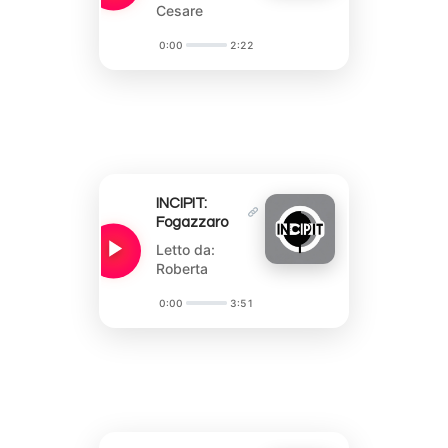
Cesare
0:00
2:22
Audio
Player
INCIPIT:
Fogazzaro
Letto da:
Roberta
0:00
3:51
Audio
Player