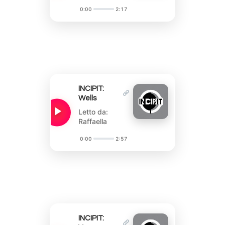
0:00
2:17
Audio
Player
INCIPIT:
Wells
Letto da:
Raffaella
0:00
2:57
Audio
Player
INCIPIT: