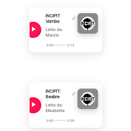
INCIPIT:
Vamba
Letto da:
Marzio
0:00
2:13
Audio
Player
INCIPIT:
Besbre
Letto da:
Elisabetta
0:00
2:28
Audio