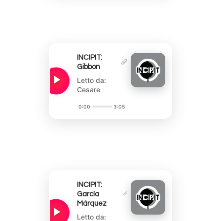
Player
INCIPIT:
Gibbon
Letto da:
Cesare
0:00
3:05
Audio
Player
INCIPIT:
García
Márquez
Letto da: