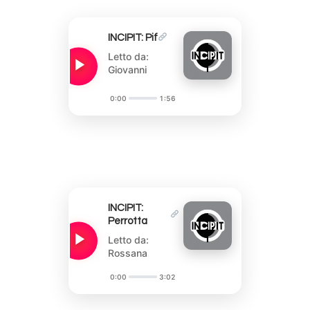
INCIPIT: Pif
Letto da:
Giovanni
0:00
1:56
Audio
Player
INCIPIT:
Perrotta
Letto da:
Rossana
0:00
3:02
Audio