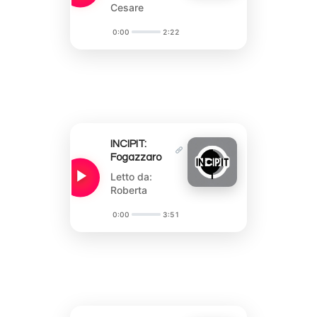
Cesare
0:00
2:22
Audio
Player
INCIPIT:
Fogazzaro
Letto da:
Roberta
0:00
3:51
Audio
Player