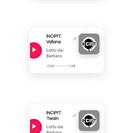
Player
INCIPIT:
Vallone
Letto da:
Barbara
0:00
1:48
Audio
Player
INCIPIT:
Twain
Letto da:
Barbara