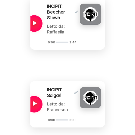
INCIPIT:
Beecher
Stowe
Letto da:
Raffaella
0:00
2:44
Audio
Player
INCIPIT:
Salgari
Letto da:
Francesco
0:00
3:33
Audio