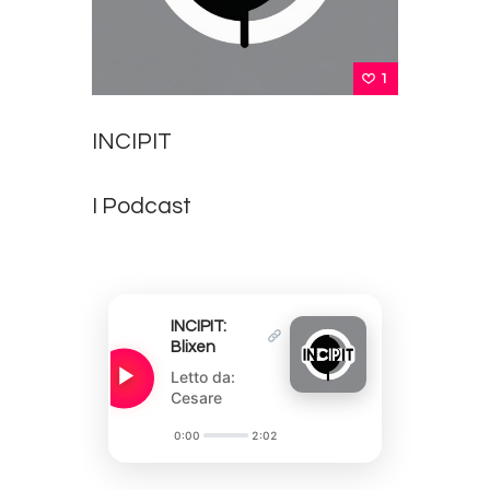
1
INCIPIT
I Podcast
INCIPIT:
Blixen
Letto da:
Cesare
0:00
2:02
Audio