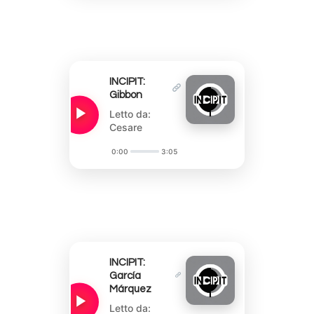
Player
INCIPIT:
Gibbon
Letto da:
Cesare
0:00
3:05
Audio
Player
INCIPIT:
García
Márquez
Letto da: