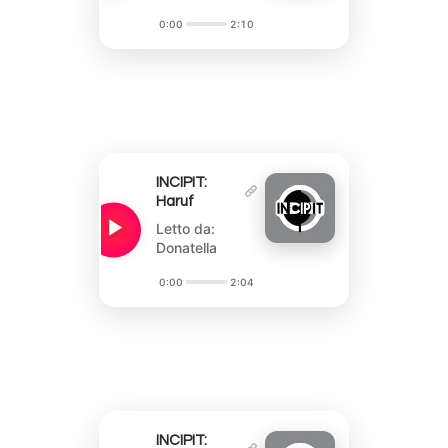
0:00
2:10
Audio
Player
INCIPIT:
Haruf
Letto da:
Donatella
0:00
2:04
Audio
Player
INCIPIT: