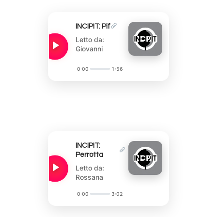
INCIPIT: Pif
Letto da:
Giovanni
0:00
1:56
Audio
Player
INCIPIT:
Perrotta
Letto da:
Rossana
0:00
3:02
Audio