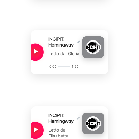
Audio
Player
INCIPIT:
Hemingway
Letto da: Gloria
0:00
1:50
Audio
Player
INCIPIT:
Hemingway
Letto da:
Elisabetta