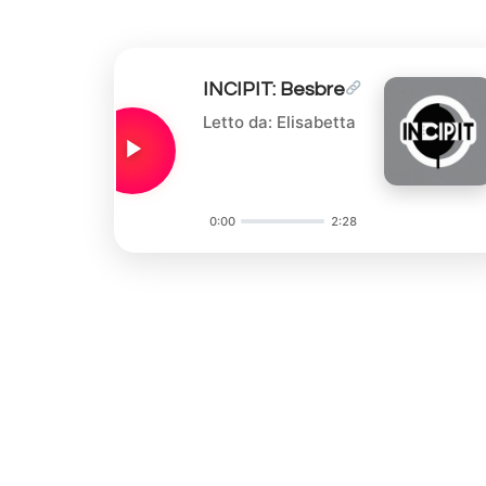
INCIPIT: Besbre
Letto da: Elisabetta
0:00
2:28
Audio
Player