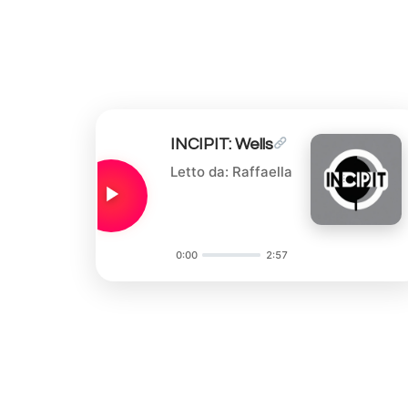
INCIPIT: Wells
Letto da: Raffaella
0:00
2:57
Audio
Player