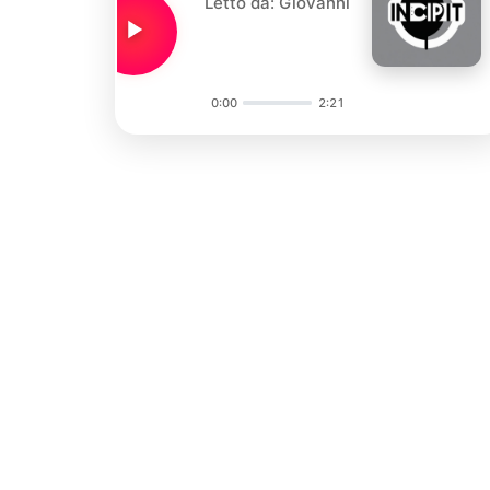
Letto da: Giovanni
0:00
2:21
Audio
Player