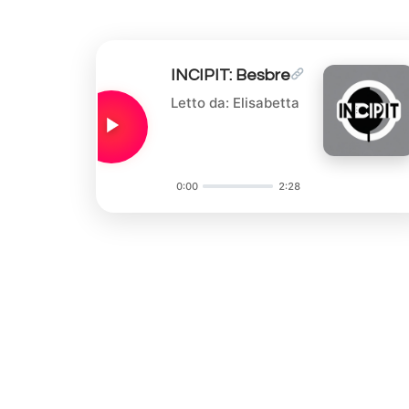
INCIPIT: Besbre
Letto da: Elisabetta
0:00
2:28
Audio
Player