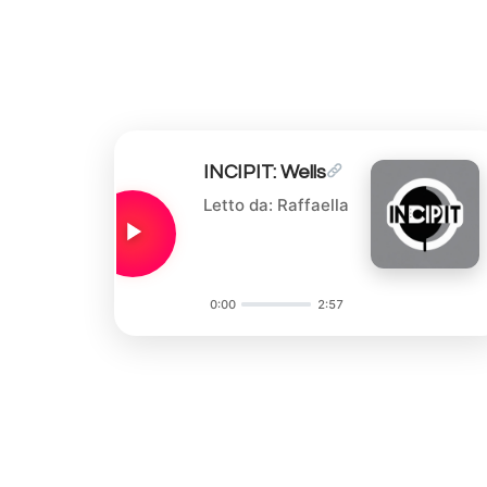
INCIPIT: Wells
Letto da: Raffaella
0:00
2:57
Audio
Player