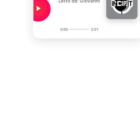
Letto da: Giovanni
0:00
2:21
Audio
Player