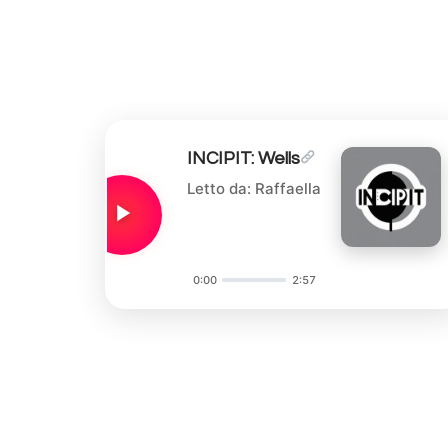
INCIPIT: Wells
Letto da: Raffaella
0:00
2:57
Audio
Player