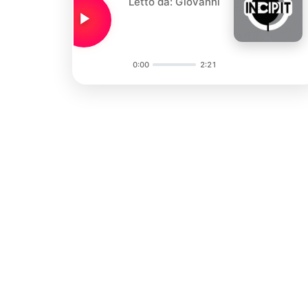
Letto da: Giovanni
0:00
2:21
Audio
Player