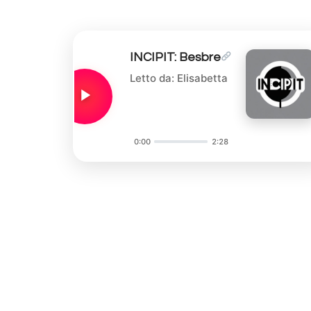
INCIPIT: Besbre
Letto da: Elisabetta
0:00
2:28
Audio
Player