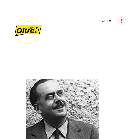
Home
Home
Archivio programmi
Palinsesto
Chi siamo
Contatti
Privacy Policy