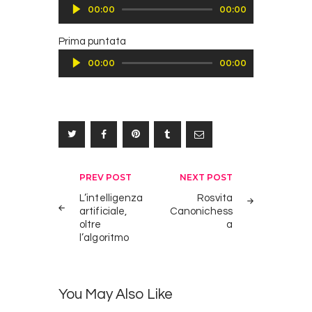
Player
00:00
00:00
Audio
Prima puntata
Player
00:00
00:00
Navigazione
PREV POST
NEXT POST
articoli
L’intelligenza
Rosvita
artificiale,
Canonichess
oltre
a
l’algoritmo
You May Also Like