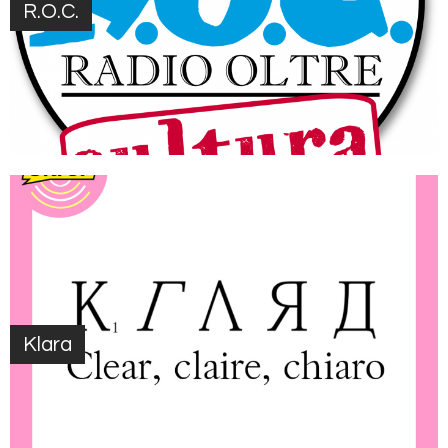
R.O.C.
Klara