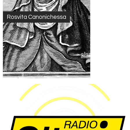
Rosvita Canonichessa