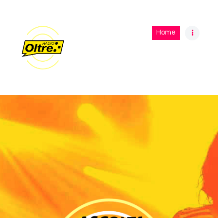
Home
Home
Archivio programmi
Palinsesto
Chi siamo
Contatti
Privacy Policy