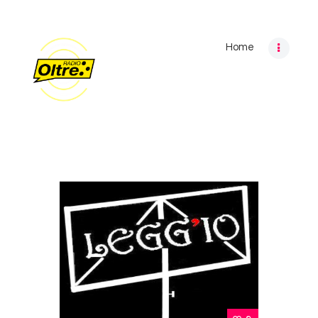
Home
Home
Archivio programmi
Palinsesto
Chi siamo
Contatti
Privacy Policy