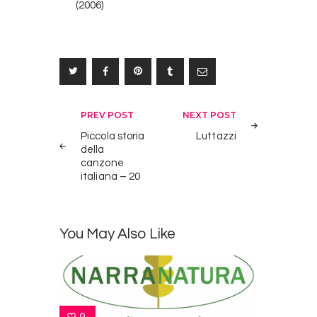
(2006)
Navigazione
PREV POST
NEXT POST
articoli
Piccola storia
Luttazzi
della
canzone
italiana – 20
You May Also Like
0