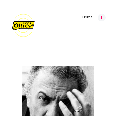
Home
Home
Archivio programmi
Palinsesto
Chi siamo
Contatti
Privacy Policy