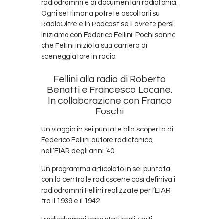
radiodrammi e ai documentari radiofonici.
Ogni settimana potrete ascoltarli su
RadioOltre e in Podcast se li avrete persi.
Iniziamo con Federico Fellini. Pochi sanno
che Fellini iniziò la sua carriera di
sceneggiatore in radio.
Fellini alla radio di Roberto
Benatti e Francesco Locane.
In collaborazione con Franco
Foschi
Un viaggio in sei puntate alla scoperta di
Federico Fellini autore radiofonico,
nell’EIAR degli anni ’40.
Un programma articolato in sei puntata
con la centro le radioscene così definiva i
radiodrammi Fellini realizzate per l’EIAR
tra il 1939 e il 1942.