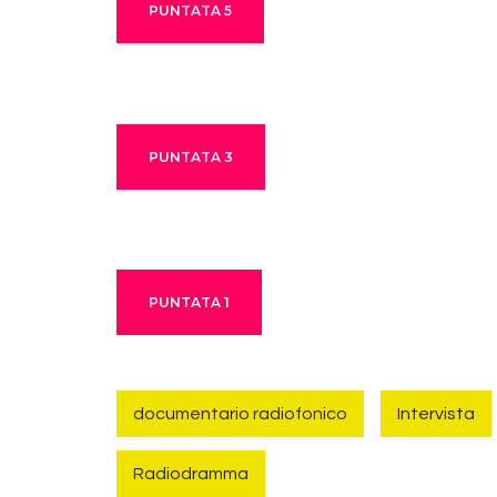
PUNTATA 5
PUNTATA 3
PUNTATA 1
documentario radiofonico
Intervista
Radiodramma