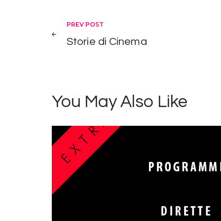
Navigazione
PREV POST
Storie di Cinema
articoli
You May Also Like