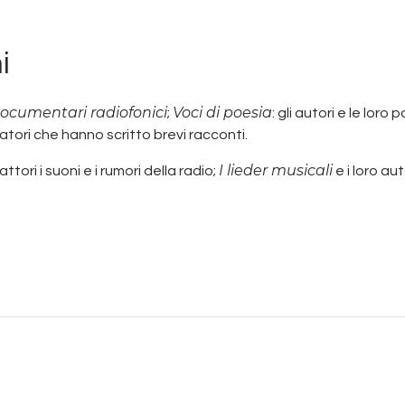
i
ocumentari radiofonici
Voci di poesia
;
: gli autori e le loro 
tatori che hanno scritto brevi racconti.
I lieder musicali
attori i suoni e i rumori della radio;
e i loro au