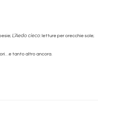
L’Aedo cieco
poesie;
: letture per orecchie sole;
tori…e tanto altro ancora.