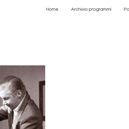
Home
Home
Archivio programmi
Pa
Archivio programmi
Palinsesto
Chi siamo
Contatti
Privacy Policy