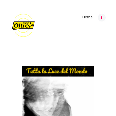
Home
Home
Archivio programmi
Palinsesto
Chi siamo
Contatti
Privacy Policy