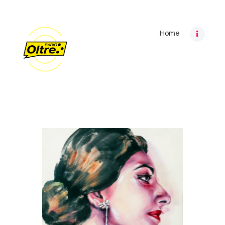
Home
Home
Archivio programmi
Palinsesto
Chi siamo
Contatti
Privacy Policy