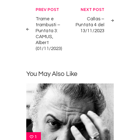
Navigazione
PREV POST
NEXT POST
articoli
Trame e
Callas –
trambusti –
Puntata 4 del
Puntata 3:
13/11/2023
CAMUS,
Albert
(01/11/2023)
You May Also Like
1