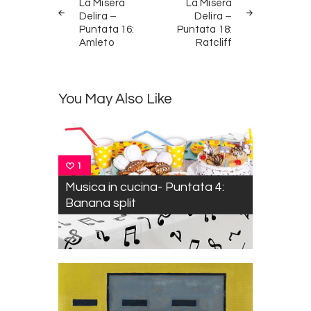
articoli
La Misera
La Misera
Delira –
Delira –
Puntata 16:
Puntata 18:
Amleto
Ratcliff
You May Also Like
1
Musica in cucina- Puntata 4:
Banana split