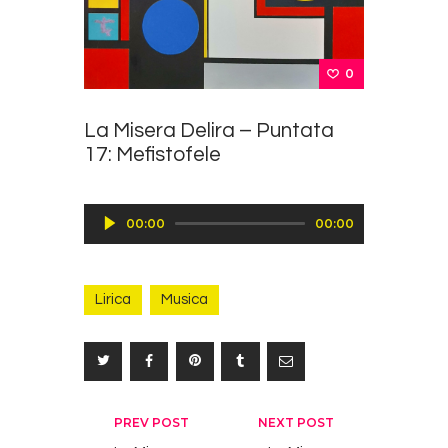
0
La Misera Delira – Puntata
17: Mefistofele
Audio
00:00
00:00
Player
Lirica
Musica
Navigazione
PREV POST
NEXT POST