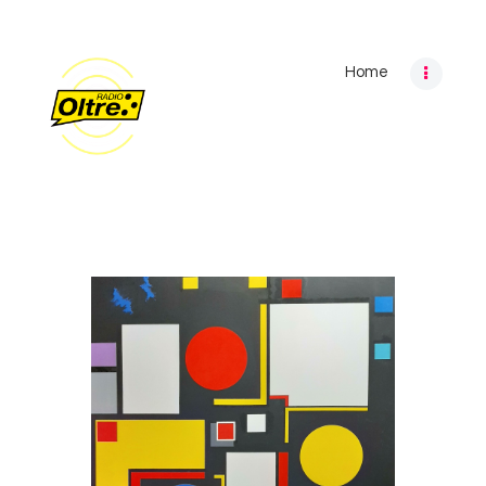
Home
Home
Archivio programmi
Palinsesto
Chi siamo
Contatti
Privacy Policy