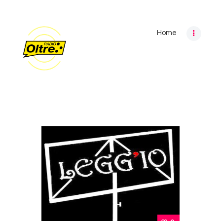
Home
Home
Archivio programmi
Palinsesto
Chi siamo
Contatti
Privacy Policy