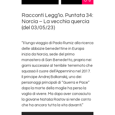
0
Racconti Legg’ìo. Puntata 34:
Norcia – La vecchia quercia
(del 03/05/23)
“Il lungo viaggio di Paolo Rumiz alla ricerca
delle abbazie benedettine in Europa
inizia da Norcia, sede del primo
monastero di San Benedetto, proprio nei
giorni successivi al terribile terremoto che
squassò il cuore dell’Appennino nel 2017.
Il principe Andrej Bolkonskij, uno dei
personaggi principali di “Guerra e Pace”
dopo la morte della moglie ha perso la
voglia di vivere. Ma dopo aver conosciuto
la giovane Nataša Rostov si rende conto
che ha ancora tutta la vita davanti.”
Audio