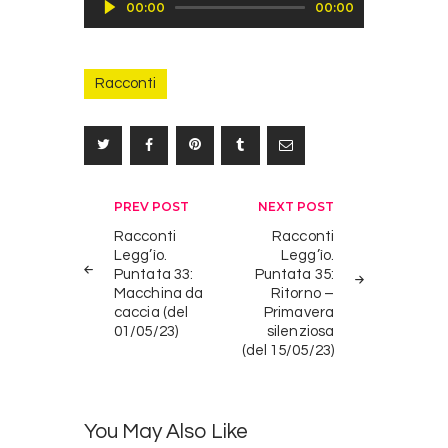
00:00
00:00
Player
Racconti
Navigazione
PREV POST
NEXT POST
articoli
Racconti
Racconti
Legg’ìo.
Legg’ìo.
Puntata 33:
Puntata 35:
Macchina da
Ritorno –
caccia (del
Primavera
01/05/23)
silenziosa
(del 15/05/23)
You May Also Like