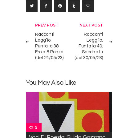
Navigazione
PREV POST
NEXT POST
articoli
Racconti
Racconti
Legg’ìo.
Legg’ìo.
Puntata 38:
Puntata 40:
Frola & Ponza
Sacchetti
(del 24/05/23)
(del 30/05/23)
You May Also Like
0
Voci Di Poesia: Guido Gozzano