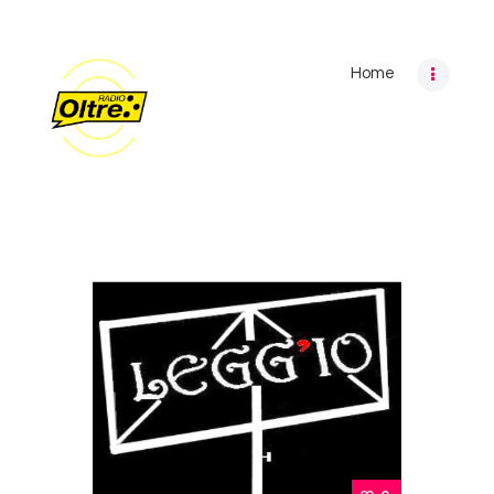
Home
Home
Archivio programmi
Palinsesto
Chi siamo
Contatti
Privacy Policy