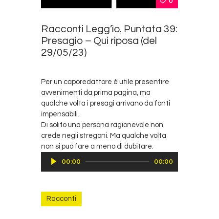
0
Racconti Legg’ìo. Puntata 39:
Presagio – Qui riposa (del
29/05/23)
Per un caporedattore è utile presentire
avvenimenti da prima pagina, ma
qualche volta i presagi arrivano da fonti
impensabili.
Di solito una persona ragionevole non
crede negli stregoni. Ma qualche volta
non si può fare a meno di dubitare.
Audio
00:00
00:00
Player
Racconti