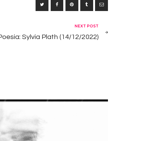
su/giù
per
aumentare
NEXT POST
o
diminuire
Poesia: Sylvia Plath (14/12/2022)
il
volume.