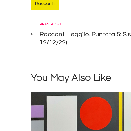
Racconti
Navigazione
PREV POST
Racconti Legg’ìo. Puntata 5: Si
articoli
12/12/22)
You May Also Like