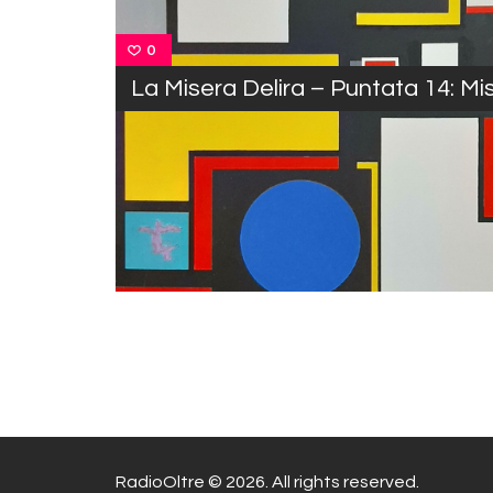
0
La Misera Delira – Puntata 14: Mi
RadioOltre © 2026. All rights reserved.