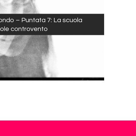
mondo – Puntata 7: La scuola
sole controvento