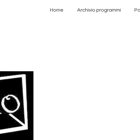
Home
Home
Archivio programmi
Pa
Archivio programmi
Palinsesto
Chi siamo
Contatti
Privacy Policy