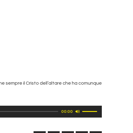
me sempre il Cristo dell’altare che ha comunque
Usa
00:00
i
tasti
freccia