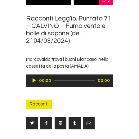
2
Racconti Legg’ìo. Puntata 71
– CALVINO – Fumo vento e
bolle di sapone (del
2104/03/2024)
Marcovaldo trova i buoni Blancasol nella
cassetta della posta (AMALIA)
Audio
00:00
00:00
Player
Racconti