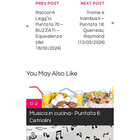
Navigazione
PREV POST
NEXT POST
articoli
Racconti
Trame e
Legg’ìo.
trambusti –
Puntata 70 –
Puntata 18:
BUZZATI –
Queneau,
Equivalenza
Raymond
(del
(13/03/2024)
18/03/2024)
You May Also Like
2
Musica in cucina- Puntata 6:
Cetriolini