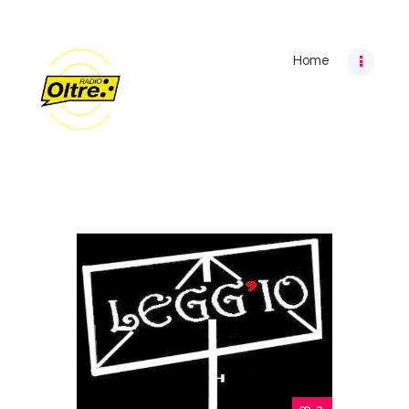
Home
Home
Archivio programmi
Palinsesto
Chi siamo
Contatti
Privacy Policy