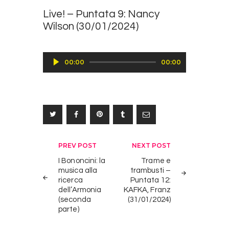
Live! – Puntata 9: Nancy
Wilson (30/01/2024)
Audio
00:00
00:00
Player
Navigazione
PREV POST
NEXT POST
articoli
I Bononcini: la
Trame e
musica alla
trambusti –
ricerca
Puntata 12:
dell’Armonia
KAFKA, Franz
(seconda
(31/01/2024)
parte)