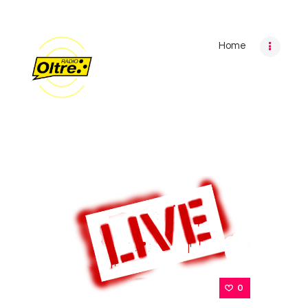
Home
Home
Archivio programmi
Palinsesto
Chi siamo
Contatti
Privacy Policy
0