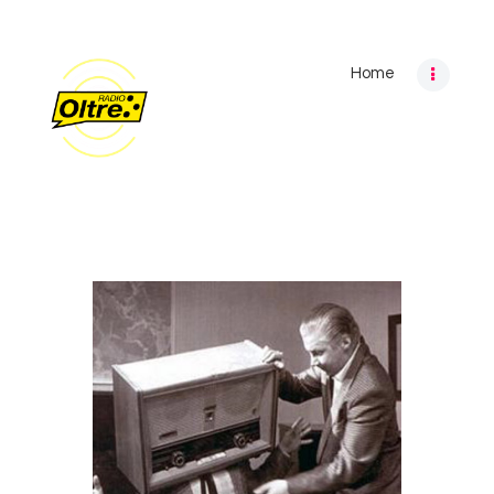
Home
Home
Archivio programmi
Palinsesto
Chi siamo
Contatti
Privacy Policy