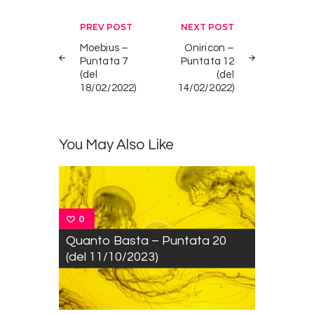
Navigazione
PREV POST
NEXT POST
articoli
Moebius –
Oniricon –
Puntata 7
Puntata 12
(del
(del
18/02/2022)
14/02/2022)
You May Also Like
0
Quanto Basta – Puntata 20
(del 11/10/2023)