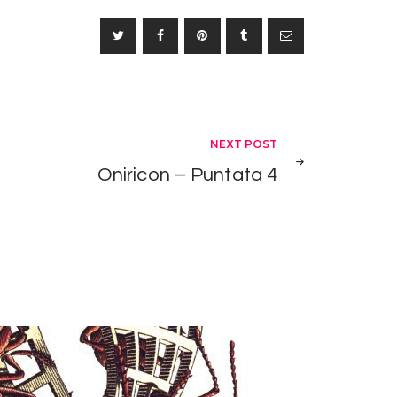
freccia
su/giù
per
aumentare
o
diminuire
il
NEXT POST
volume.
Oniricon – Puntata 4