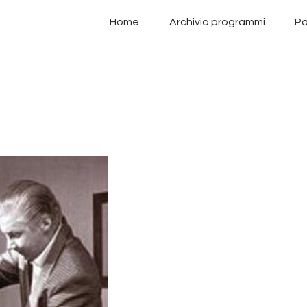
Home
Home
Archivio programmi
Pa
Archivio programmi
Palinsesto
Chi siamo
Contatti
Privacy Policy