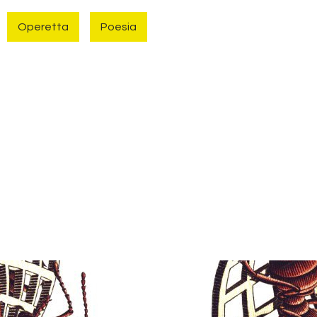
Operetta
Poesia