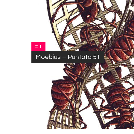
1
Moebius – Puntata 51