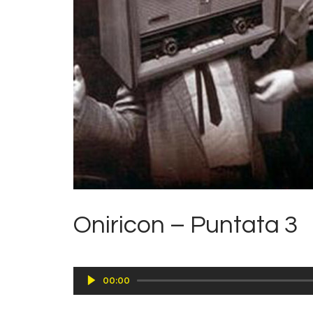
Oniricon – Puntata 3
Audio
00:00
Player