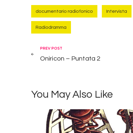
documentario radiofonico
Intervista
Radiodramma
Navigazione
PREV POST
Oniricon – Puntata 2
articoli
You May Also Like