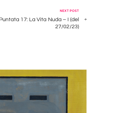
aumentare
NEXT POST
o
diminuire
Puntata 17: La Vita Nuda – I (del
il
27/02/23)
volume.