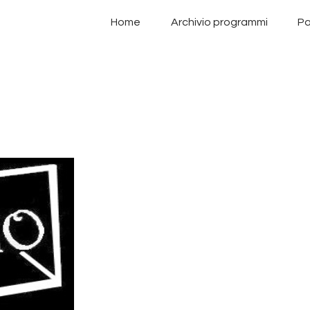
Home
Home
Archivio programmi
Pa
Archivio programmi
Palinsesto
Chi siamo
Contatti
Privacy Policy