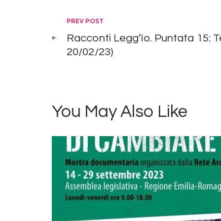
Navigazione
PREV POST
Racconti Legg’ìo. Puntata 15: Te
articoli
20/02/23)
You May Also Like